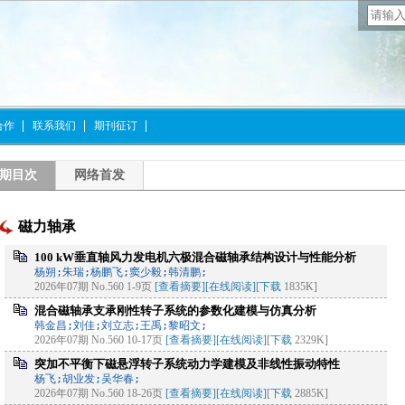
合作
联系我们
期刊征订
期目次
网络首发
磁力轴承
100 kW垂直轴风力发电机六极混合磁轴承结构设计与性能分析
杨朔;朱瑞;杨鹏飞;窦少毅;韩清鹏;
2026年07期 No.560 1-9页
[查看摘要]
[在线阅读]
[
下载
1835K]
混合磁轴承支承刚性转子系统的参数化建模与仿真分析
韩金昌;刘佳;刘立志;王禹;黎昭文;
2026年07期 No.560 10-17页
[查看摘要]
[在线阅读]
[
下载
2329K]
突加不平衡下磁悬浮转子系统动力学建模及非线性振动特性
杨飞;胡业发;吴华春;
2026年07期 No.560 18-26页
[查看摘要]
[在线阅读]
[
下载
2885K]