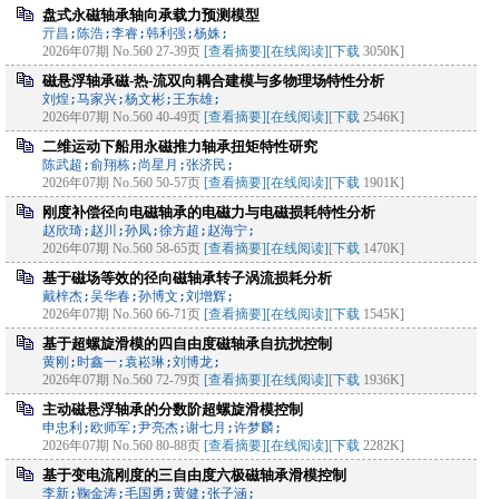
盘式永磁轴承轴向承载力预测模型
亓昌;陈浩;李睿;韩利强;杨姝;
2026年07期 No.560 27-39页
[查看摘要]
[在线阅读]
[
下载
3050K]
磁悬浮轴承磁-热-流双向耦合建模与多物理场特性分析
刘煌;马家兴;杨文彬;王东雄;
2026年07期 No.560 40-49页
[查看摘要]
[在线阅读]
[
下载
2546K]
二维运动下船用永磁推力轴承扭矩特性研究
陈武超;俞翔栋;尚星月;张济民;
2026年07期 No.560 50-57页
[查看摘要]
[在线阅读]
[
下载
1901K]
刚度补偿径向电磁轴承的电磁力与电磁损耗特性分析
赵欣琦;赵川;孙凤;徐方超;赵海宁;
2026年07期 No.560 58-65页
[查看摘要]
[在线阅读]
[
下载
1470K]
基于磁场等效的径向磁轴承转子涡流损耗分析
戴梓杰;吴华春;孙博文;刘增辉;
2026年07期 No.560 66-71页
[查看摘要]
[在线阅读]
[
下载
1545K]
基于超螺旋滑模的四自由度磁轴承自抗扰控制
黄刚;时鑫一;袁崧琳;刘博龙;
2026年07期 No.560 72-79页
[查看摘要]
[在线阅读]
[
下载
1936K]
主动磁悬浮轴承的分数阶超螺旋滑模控制
申忠利;欧师军;尹亮杰;谢七月;许梦麟;
2026年07期 No.560 80-88页
[查看摘要]
[在线阅读]
[
下载
2282K]
基于变电流刚度的三自由度六极磁轴承滑模控制
李新;鞠金涛;毛国勇;黄健;张子涵;